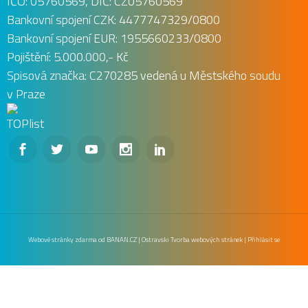
IČO: 05760569, DIČ: CZ05760569
Bankovní spojení CZK: 4477747329/0800
Bankovní spojení EUR: 1955660233/0800
Pojištění: 5.000.000,- Kč
Spisová značka: C270285 vedená u Městského soudu
v Praze





Webové stránky zdarma
od
BANAN.CZ
|
Ostravski Tvorba webových stránek
|
Přihlásit se