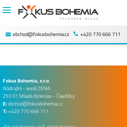
obchod@fokusbohemia.cz
+420 770 666 711


Fokus Bohemia, s.r.o
Nádražní - areál ZENA
293 01 Mladá Boleslav - Čejetičky
E:
obchod@fokusbohemia.cz
T:
+420 770 666 711